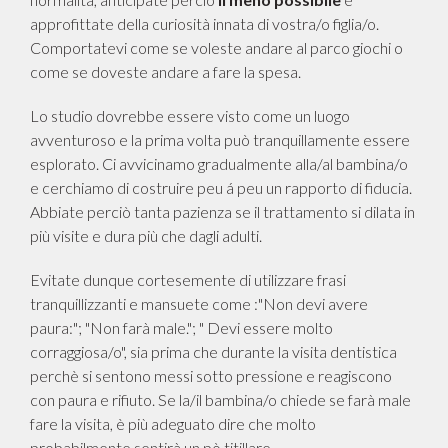
approfittate della curiosità innata di vostra/o figlia/o.
Comportatevi come se voleste andare al parco giochi o
come se doveste andare a fare la spesa.
Lo studio dovrebbe essere visto come un luogo
avventuroso e la prima volta può tranquillamente essere
esplorato. Ci avvicinamo gradualmente alla/al bambina/o
e cerchiamo di costruire peu á peu un rapporto di fiducia.
Abbiate perciò tanta pazienza se il trattamento si dilata in
più visite e dura più che dagli adulti.
Evitate dunque cortesemente di utilizzare frasi
tranquillizzanti e mansuete come :"Non devi avere
paura:"; "Non farà male."; " Devi essere molto
corraggiosa/o", sia prima che durante la visita dentistica
perchè si sentono messi sotto pressione e reagiscono
con paura e rifiuto. Se la/il bambina/o chiede se farà male
fare la visita, è più adeguato dire che molto
probabilmente sentirà un pò titillare.