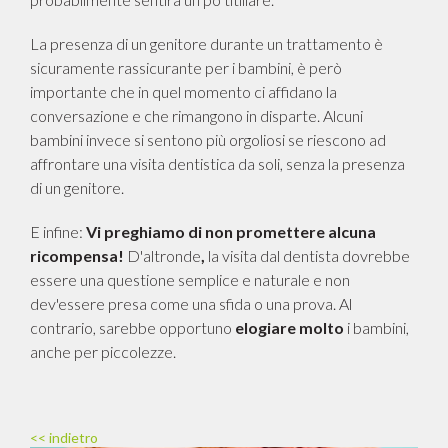
La presenza di un genitore durante un trattamento è
sicuramente rassicurante per i bambini, è però
importante che in quel momento ci affidano la
conversazione e che rimangono in disparte. Alcuni
bambini invece si sentono più orgoliosi se riescono ad
affrontare una visita dentistica da soli, senza la presenza
di un genitore.
CHI SIAMO
E infine:
Vi preghiamo di non promettere alcuna
TEAM
ricompensa!
D'altronde
,
la visita dal dentista dovrebbe
essere una questione semplice e naturale e non
ORARI D'APERTURA
dev'essere presa come una sfida o una prova. Al
contrario, sarebbe opportuno
elogiare molto
i bambini,
TERAPIE
anche per piccolezze.
CONTATTO
DE
IT
<< indietro