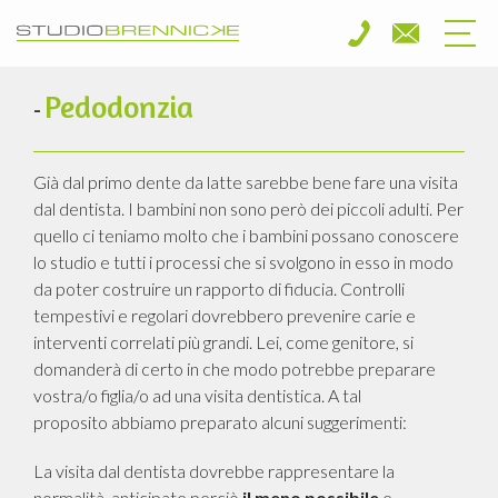
Pedodonzia
-
Già dal primo dente da latte sarebbe bene fare una visita
dal dentista. I bambini non sono però dei piccoli adulti. Per
quello ci teniamo molto che i bambini possano conoscere
lo studio e tutti i processi che si svolgono in esso in modo
da poter costruire un rapporto di fiducia. Controlli
tempestivi e regolari dovrebbero prevenire carie e
interventi correlati più grandi. Lei, come genitore, si
domanderà di certo in che modo potrebbe preparare
vostra/o figlia/o ad una visita dentistica. A tal
proposito abbiamo preparato alcuni suggerimenti:
La visita dal dentista dovrebbe rappresentare la
normalità, anticipate perciò
il meno possibile
e